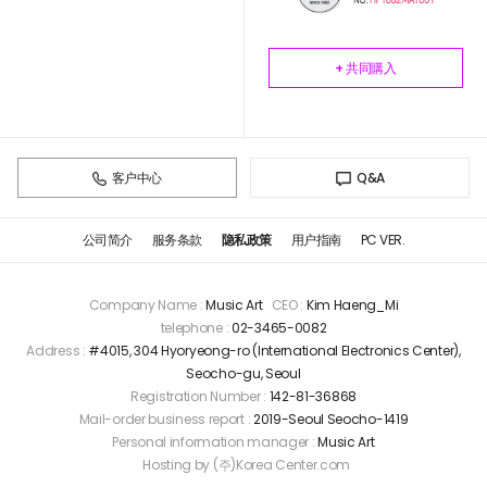
+ 共同購入
客户中心
Q&A
公司简介
服务条款
隐私政策
用户指南
PC VER.
Company Name :
Music Art
CEO :
Kim Haeng_Mi
telephone :
02-3465-0082
Address :
#4015, 304 Hyoryeong-ro (International Electronics Center),
Seocho-gu, Seoul
Registration Number :
142-81-36868
Mail-order business report :
2019-Seoul Seocho-1419
Personal information manager :
Music Art
Hosting by (주)Korea Center.com