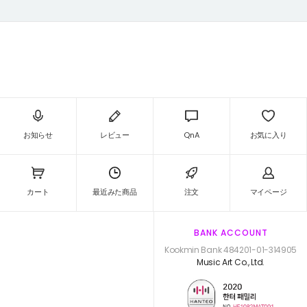
お知らせ
レビュー
QnA
お気に入り
カート
最近みた商品
注文
マイページ
BANK ACCOUNT
Kookmin Bank 484201-01-314905
Music Art Co., Ltd.