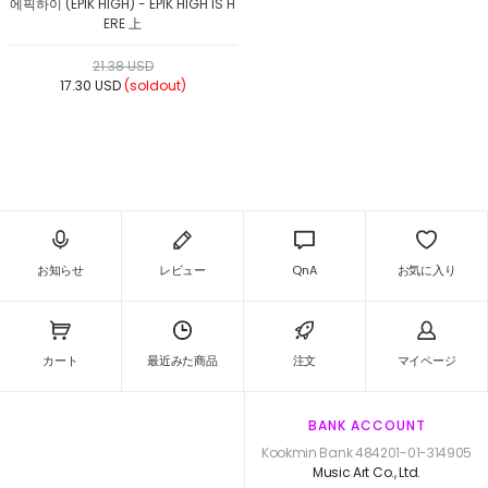
에픽하이 (EPIK HIGH) - EPIK HIGH IS H
ERE 上
21.38 USD
17.30 USD
(soldout)
お知らせ
レビュー
QnA
お気に入り
カート
最近みた商品
注文
マイページ
BANK ACCOUNT
Kookmin Bank 484201-01-314905
Music Art Co., Ltd.