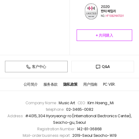
+ 共同購入
客户中心
Q&A
公司简介
服务条款
隐私政策
用户指南
PC VER.
Company Name :
Music Art
CEO :
Kim Haeng_Mi
telephone :
02-3465-0082
Address :
#4015, 304 Hyoryeong-ro (International Electronics Center),
Seocho-gu, Seoul
Registration Number :
142-81-36868
Mail-order business report :
2019-Seoul Seocho-1419