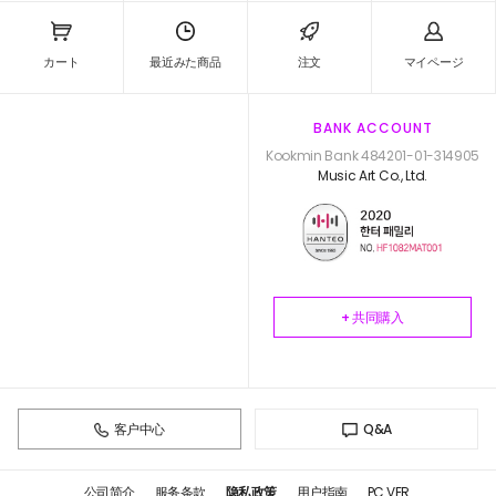
カート
最近みた商品
注文
マイページ
BANK ACCOUNT
Kookmin Bank 484201-01-314905
Music Art Co., Ltd.
+ 共同購入
客户中心
Q&A
公司简介
服务条款
隐私政策
用户指南
PC VER.