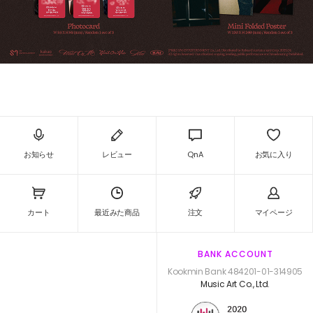
お知らせ
レビュー
QnA
お気に入り
カート
最近みた商品
注文
マイページ
BANK ACCOUNT
Kookmin Bank 484201-01-314905
Music Art Co., Ltd.