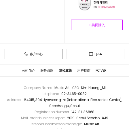
+ 共同購入
客户中心
Q&A
公司简介
服务条款
隐私政策
用户指南
PC VER.
Company Name :
Music Art
CEO :
Kim Haeng_Mi
telephone :
02-3465-0082
Address :
#4015, 304 Hyoryeong-ro (International Electronics Center),
Seocho-gu, Seoul
Registration Number :
142-81-36868
Mail-order business report :
2019-Seoul Seocho-1419
Personal information manager :
Music Art